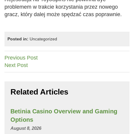
problemem w trakcie korzystania przez nowego
gracz, który dalej może spędzać czas poprawnie.
Posted in:
Uncategorized
Post
Previous Post
Next Post
navigation
Related Articles
Betinia Casino Overview and Gaming
Options
August 8, 2026