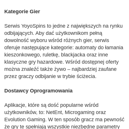
Kategorie Gier
Serwis YoyoSpins to jedne z największych na rynku
odbijających. Aby dać użytkownikom pełną
dowolność wyboru wśród różnych gier, serwis
oferuje następujące kategorie: automaty do łamania
kieszonkowego, ruletkę, blackjacka oraz inne
klasyczne gry hazardowe. Wśród dostępnej oferty
można znaleźć także żywo – najbardziej zaufane
przez graczy odbijanie w trybie ściżecia.
Dostawcy Oprogramowania
Aplikacje, które są dość popularne wśród
użytkowników, to: NetEnt, Microgaming oraz
Evolution Gaming. W ten sposób gracz ma pewność
że gry te spełniają wszystkie niezbędne parametry