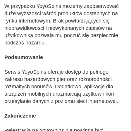
W przypadku YoyoSpins możemy zaobserwować
duże wyższości wśród produktów dostępnych na
rynku internetowym. Brak powtarzających się
nieprawidłowości i niewykonanych zapisów na
użytkownika pozwala mu poczuć się bezpiecznie
podczas hazardu.
Podsumowanie
Serwis YoyoSpins oferuje dostęp do pełnego
zakresu hazardowych gier oraz różnorodności
rozmaitych bonusów. Dodatkowo, aplikacje dla
urządzeń mobilnych urozmaicają użytkownikom
przesyłanie danych z poziomu sieci internetowej.
Zakończenie
Rejestracja na YoyoSpins nie powinna być