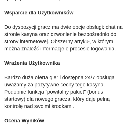
Wsparcie dla Użytkowników
Do dyspozycji gracz ma dwie opcje obsługi: chat na
stronie kasyna oraz dzwonienie bezpośrednio do
strony internetowej. Obszerny artykuł, w którym
można znaleźć informacje o procesie logowania.
Wrażenia Użytkownika
Bardzo duża oferta gier i dostępna 24/7 obsługa
uważamy za pozytywne cechy tego kasyna.
Podobnie funkcja “powitalny pakiet” (bonus
startowy) dla nowego gracza, który daje pełną
kontrolę nad swoimi środkami.
Ocena Wyników