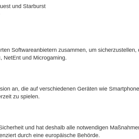
uest und Starburst
e
erten Softwareanbietern zusammen, um sicherzustellen,
c, NetEnt und Microgaming.
rsion an, die auf verschiedenen Geräten wie Smartphone
rzeit zu spielen.
Sicherheit und hat deshalb alle notwendigen Maßnahmen 
izenziert durch eine europäische Behörde.