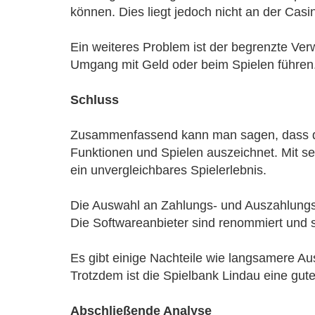
können. Dies liegt jedoch nicht an der Cas
Ein weiteres Problem ist der begrenzte V
Umgang mit Geld oder beim Spielen führen
Schluss
Zusammenfassend kann man sagen, dass die 
Funktionen und Spielen auszeichnet. Mit s
ein unvergleichbares Spielerlebnis.
Die Auswahl an Zahlungs- und Auszahlungsme
Die Softwareanbieter sind renommiert und st
Es gibt einige Nachteile wie langsamere 
Trotzdem ist die Spielbank Lindau eine gut
Abschließende Analyse