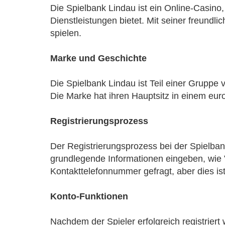
Die Spielbank Lindau ist ein Online-Casino,
Dienstleistungen bietet. Mit seiner freundl
spielen.
Marke und Geschichte
Die Spielbank Lindau ist Teil einer Gruppe 
Die Marke hat ihren Hauptsitz in einem eur
Registrierungsprozess
Der Registrierungsprozess bei der Spielban
grundlegende Informationen eingeben, wie
Kontakttelefonnummer gefragt, aber dies ist
Konto-Funktionen
Nachdem der Spieler erfolgreich registrie