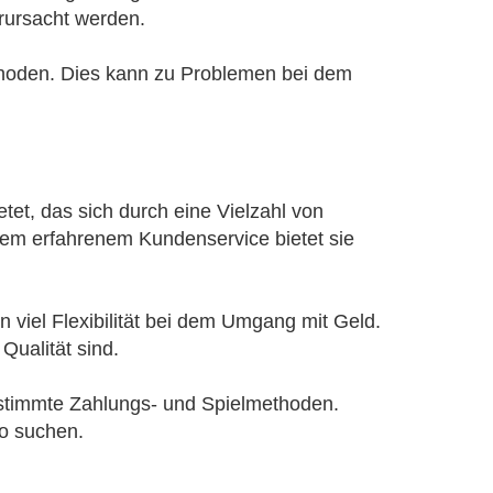
erursacht werden.
thoden. Dies kann zu Problemen bei dem
et, das sich durch eine Vielzahl von
nem erfahrenem Kundenservice bietet sie
 viel Flexibilität bei dem Umgang mit Geld.
Qualität sind.
stimmte Zahlungs- und Spielmethoden.
no suchen.