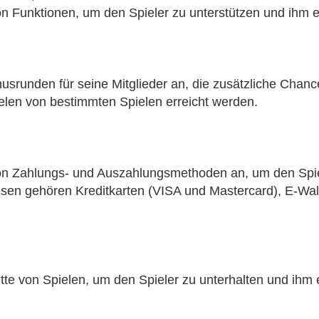
on Funktionen, um den Spieler zu unterstützen und ihm e
usrunden für seine Mitglieder an, die zusätzliche Chan
len von bestimmten Spielen erreicht werden.
 von Zahlungs- und Auszahlungsmethoden an, um den Spie
esen gehören Kreditkarten (VISA und Mastercard), E-Walle
ette von Spielen, um den Spieler zu unterhalten und ihm 