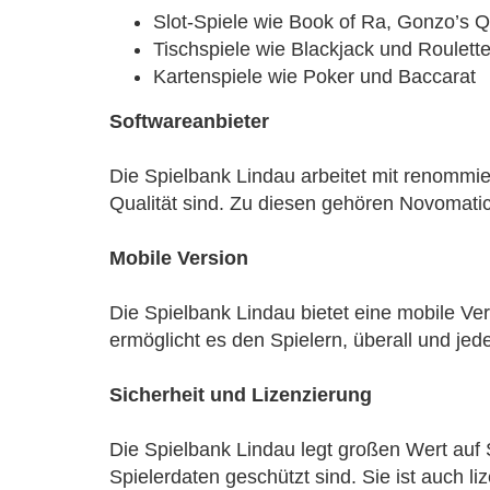
Slot-Spiele wie Book of Ra, Gonzo’s Q
Tischspiele wie Blackjack und Roulett
Kartenspiele wie Poker und Baccarat
Softwareanbieter
Die Spielbank Lindau arbeitet mit renommi
Qualität sind. Zu diesen gehören Novomati
Mobile Version
Die Spielbank Lindau bietet eine mobile Ve
ermöglicht es den Spielern, überall und jede
Sicherheit und Lizenzierung
Die Spielbank Lindau legt großen Wert auf 
Spielerdaten geschützt sind. Sie ist auch l