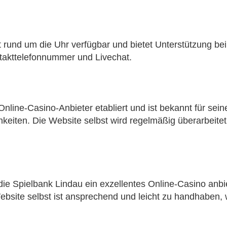
t rund um die Uhr verfügbar und bietet Unterstützung b
takttelefonnummer und Livechat.
r Online-Casino-Anbieter etabliert und ist bekannt für s
keiten. Die Website selbst wird regelmäßig überarbeitet
Spielbank Lindau ein exzellentes Online-Casino anbiet
ebsite selbst ist ansprechend und leicht zu handhaben