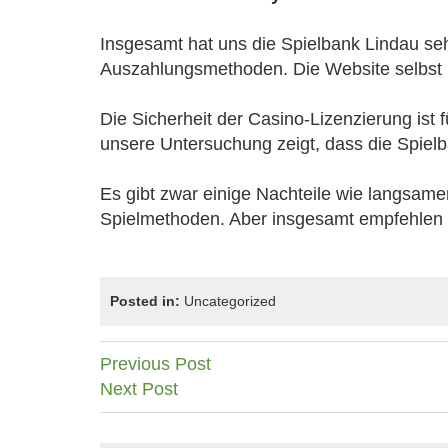
Insgesamt hat uns die Spielbank Lindau seh
Auszahlungsmethoden. Die Website selbst i
Die Sicherheit der Casino-Lizenzierung ist f
unsere Untersuchung zeigt, dass die Spielba
Es gibt zwar einige Nachteile wie langsa
Spielmethoden. Aber insgesamt empfehlen wi
Posted in:
Uncategorized
Post
Previous Post
Next Post
navigation