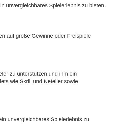
in unvergleichbares Spielerlebnis zu bieten.
cen auf große Gewinne oder Freispiele
ler zu unterstützen und ihm ein
ts wie Skrill und Neteller sowie
ein unvergleichbares Spielerlebnis zu