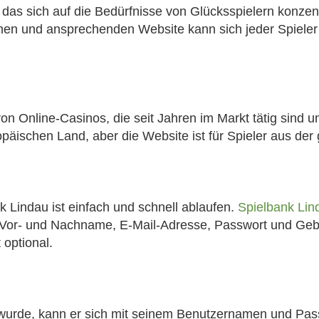
 das sich auf die Bedürfnisse von Glücksspielern konzent
ichen und ansprechenden Website kann sich jeder Spieler
von Online-Casinos, die seit Jahren im Markt tätig sind
opäischen Land, aber die Website ist für Spieler aus der
k Lindau ist einfach und schnell ablaufen.
Spielbank Lin
 Vor- und Nachname, E-Mail-Adresse, Passwort und Geb
 optional.
rt wurde, kann er sich mit seinem Benutzernamen und P