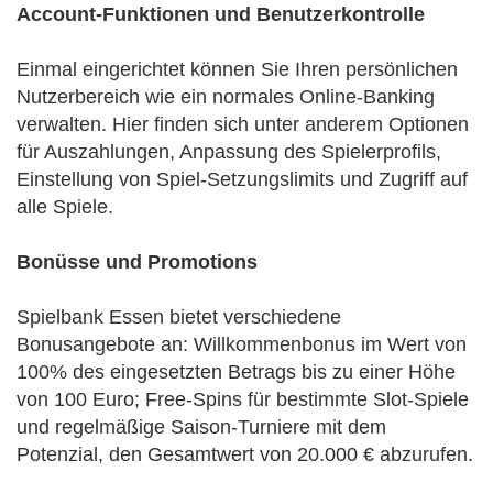
Account-Funktionen und Benutzerkontrolle
Einmal eingerichtet können Sie Ihren persönlichen
Nutzerbereich wie ein normales Online-Banking
verwalten. Hier finden sich unter anderem Optionen
für Auszahlungen, Anpassung des Spielerprofils,
Einstellung von Spiel-Setzungslimits und Zugriff auf
alle Spiele.
Bonüsse und Promotions
Spielbank Essen bietet verschiedene
Bonusangebote an: Willkommenbonus im Wert von
100% des eingesetzten Betrags bis zu einer Höhe
von 100 Euro; Free-Spins für bestimmte Slot-Spiele
und regelmäßige Saison-Turniere mit dem
Potenzial, den Gesamtwert von 20.000 € abzurufen.