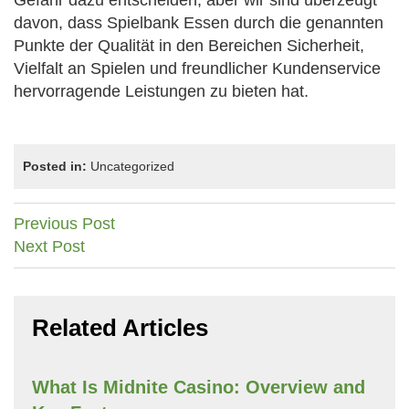
Gefahr dazu entscheiden, aber wir sind überzeugt
davon, dass Spielbank Essen durch die genannten
Punkte der Qualität in den Bereichen Sicherheit,
Vielfalt an Spielen und freundlicher Kundenservice
hervorragende Leistungen zu bieten hat.
Posted in:
Uncategorized
Post
Previous Post
Next Post
navigation
Related Articles
What Is Midnite Casino: Overview and