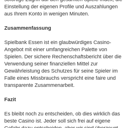
Einstellung der eigenen Profile und Auszahlungen
aus Ihrem Konto in wenigen Minuten.
Zusammenfassung
Spielbank Essen ist ein glaubwürdiges Casino-
Angebot mit einer umfangreichen Palette von
Spielen. Der sichere Rechenschaftsbericht über die
Verwendung seiner finanziellen Mittel zur
Gewährleistung des Schutzes für seine Spieler im
Falle eines Missbrauchs verspricht eine faire und
transparente Zusammenarbeit.
Fazit
Es bleibt noch zu entscheiden, ob dies wirklich das
beste Casino ist. Jeder soll sich frei auf eigene