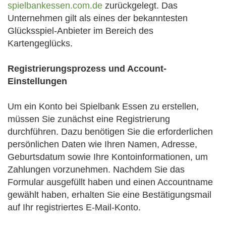
spielbankessen.com.de
zurückgelegt. Das
Unternehmen gilt als eines der bekanntesten
Glücksspiel-Anbieter im Bereich des
Kartengeglücks.
Registrierungsprozess und Account-
Einstellungen
Um ein Konto bei Spielbank Essen zu erstellen,
müssen Sie zunächst eine Registrierung
durchführen. Dazu benötigen Sie die erforderlichen
persönlichen Daten wie Ihren Namen, Adresse,
Geburtsdatum sowie Ihre Kontoinformationen, um
Zahlungen vorzunehmen. Nachdem Sie das
Formular ausgefüllt haben und einen Accountname
gewählt haben, erhalten Sie eine Bestätigungsmail
auf Ihr registriertes E-Mail-Konto.