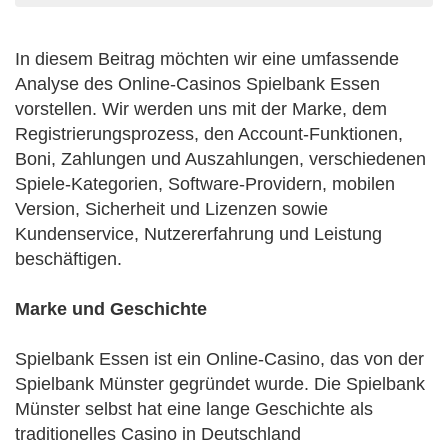
In diesem Beitrag möchten wir eine umfassende
Analyse des Online-Casinos Spielbank Essen
vorstellen. Wir werden uns mit der Marke, dem
Registrierungsprozess, den Account-Funktionen,
Boni, Zahlungen und Auszahlungen, verschiedenen
Spiele-Kategorien, Software-Providern, mobilen
Version, Sicherheit und Lizenzen sowie
Kundenservice, Nutzererfahrung und Leistung
beschäftigen.
Marke und Geschichte
Spielbank Essen ist ein Online-Casino, das von der
Spielbank Münster gegründet wurde. Die Spielbank
Münster selbst hat eine lange Geschichte als
traditionelles Casino in Deutschland