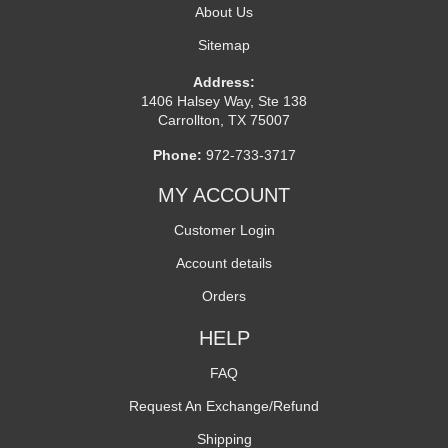
About Us
Sitemap
Address:
1406 Halsey Way, Ste 138
Carrollton, TX 75007
Phone:
972-733-3717
MY ACCOUNT
Customer Login
Account details
Orders
HELP
FAQ
Request An Exchange/Refund
Shipping