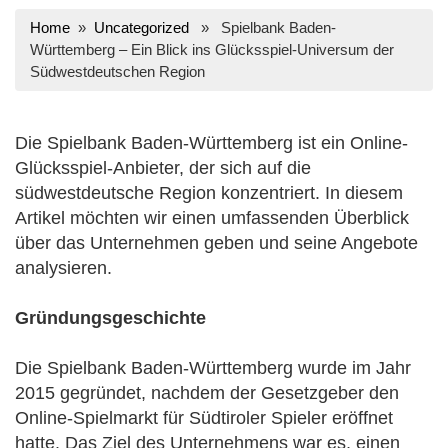
Home
»
Uncategorized
» Spielbank Baden-
Württemberg – Ein Blick ins Glücksspiel-Universum der
Südwestdeutschen Region
Die Spielbank Baden-Württemberg ist ein Online-
Glücksspiel-Anbieter, der sich auf die
südwestdeutsche Region konzentriert. In diesem
Artikel möchten wir einen umfassenden Überblick
über das Unternehmen geben und seine Angebote
analysieren.
Gründungsgeschichte
Die Spielbank Baden-Württemberg wurde im Jahr
2015 gegründet, nachdem der Gesetzgeber den
Online-Spielmarkt für Südtiroler Spieler eröffnet
hatte. Das Ziel des Unternehmens war es, einen