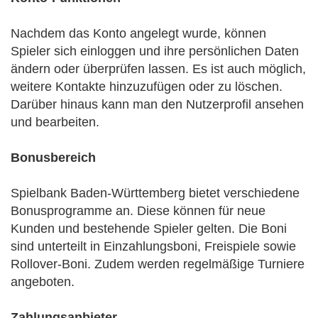
Nachdem das Konto angelegt wurde, können
Spieler sich einloggen und ihre persönlichen Daten
ändern oder überprüfen lassen. Es ist auch möglich,
weitere Kontakte hinzuzufügen oder zu löschen.
Darüber hinaus kann man den Nutzerprofil ansehen
und bearbeiten.
Bonusbereich
Spielbank Baden-Württemberg bietet verschiedene
Bonusprogramme an. Diese können für neue
Kunden und bestehende Spieler gelten. Die Boni
sind unterteilt in Einzahlungsboni, Freispiele sowie
Rollover-Boni. Zudem werden regelmäßige Turniere
angeboten.
Zahlungsanbieter