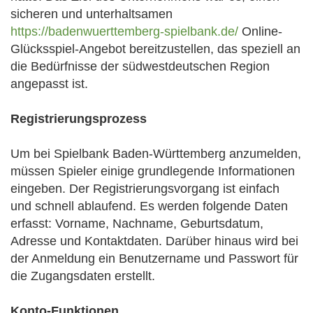
sicheren und unterhaltsamen
https://badenwuerttemberg-spielbank.de/
Online-
Glücksspiel-Angebot bereitzustellen, das speziell an
die Bedürfnisse der südwestdeutschen Region
angepasst ist.
Registrierungsprozess
Um bei Spielbank Baden-Württemberg anzumelden,
müssen Spieler einige grundlegende Informationen
eingeben. Der Registrierungsvorgang ist einfach
und schnell ablaufend. Es werden folgende Daten
erfasst: Vorname, Nachname, Geburtsdatum,
Adresse und Kontaktdaten. Darüber hinaus wird bei
der Anmeldung ein Benutzername und Passwort für
die Zugangsdaten erstellt.
Konto-Funktionen