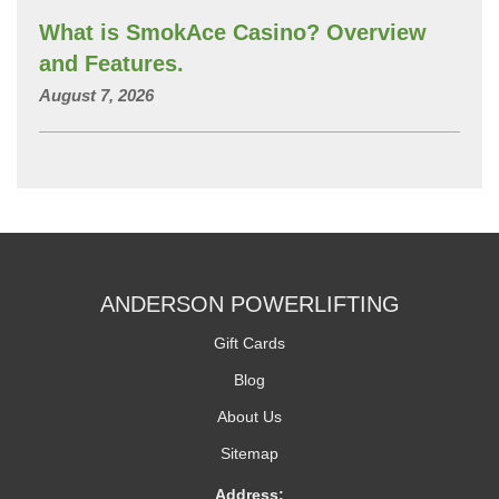
What is SmokAce Casino? Overview
and Features.
August 7, 2026
ANDERSON POWERLIFTING
Gift Cards
Blog
About Us
Sitemap
Address: