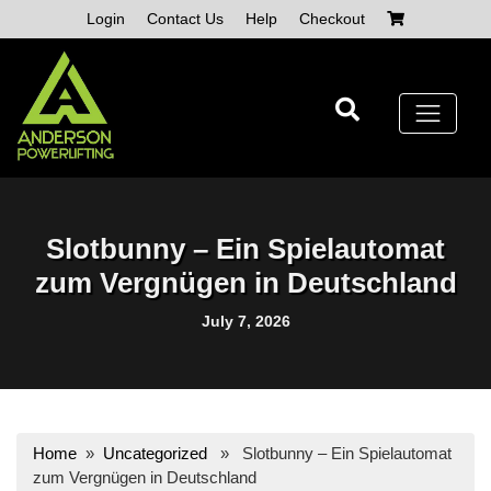
Skip
Login
Contact Us
Help
Checkout
to
content
Slotbunny – Ein Spielautomat
zum Vergnügen in Deutschland
July 7, 2026
Home
»
Uncategorized
» Slotbunny – Ein Spielautomat
zum Vergnügen in Deutschland