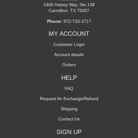
1406 Halsey Way, Ste 138
Carrollton, TX 75007
Phone:
972-733-3717
MY ACCOUNT
Customer Login
Account details
Orders
HELP
FAQ
Request An Exchange/Refund
Shipping
Contact Us
SIGN UP