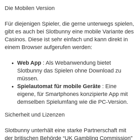
Die Mobilen Version
Für diejenigen Spieler, die gerne unterwegs spielen,
gibt es auch bei Slotbunny eine mobile Variante des
Casinos. Diese ist sehr einfach und kann direkt in
einem Browser aufgerufen werden:
Web App
: Als Webanwendung bietet
Slotbunny das Spielen ohne Download zu
müssen.
Spielautomat für mobile Geräte
: Eine
eigene, für Smartphones konzipierte App mit
demselben Spielumfang wie die PC-Version.
Sicherheit und Lizenzen
Slotbunny unterhält eine starke Partnerschaft mit
der britischen Behörde “UK Gambling Commission”