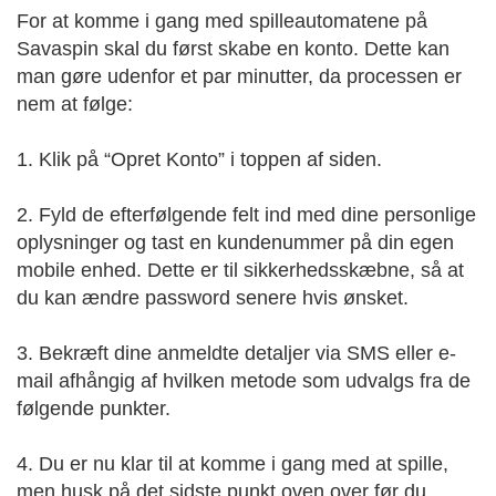
For at komme i gang med spilleautomatene på
Savaspin skal du først skabe en konto. Dette kan
man gøre udenfor et par minutter, da processen er
nem at følge:
1. Klik på “Opret Konto” i toppen af siden.
2. Fyld de efterfølgende felt ind med dine personlige
oplysninger og tast en kundenummer på din egen
mobile enhed. Dette er til sikkerhedsskæbne, så at
du kan ændre password senere hvis ønsket.
3. Bekræft dine anmeldte detaljer via SMS eller e-
mail afhångig af hvilken metode som udvalgs fra de
følgende punkter.
4. Du er nu klar til at komme i gang med at spille,
men husk på det sidste punkt oven over før du