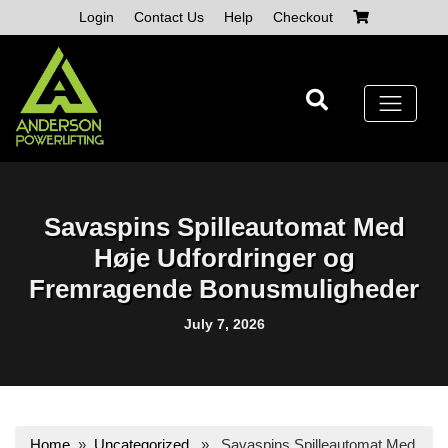
Skip
Login
Contact Us
Help
Checkout
to
content
Savaspins Spilleautomat Med
Høje Udfordringer og
Fremragende Bonusmuligheder
July 7, 2026
Home
»
Uncategorized
» Savaspins Spilleautomat Med