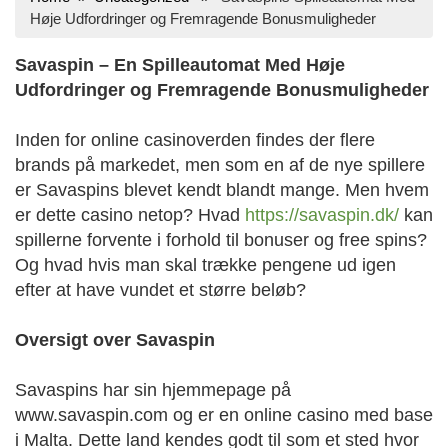
Høje Udfordringer og Fremragende Bonusmuligheder
Savaspin – En Spilleautomat Med Høje
Udfordringer og Fremragende Bonusmuligheder
Inden for online casinoverden findes der flere
brands på markedet, men som en af de nye spillere
er Savaspins blevet kendt blandt mange. Men hvem
er dette casino netop? Hvad
https://savaspin.dk/
kan
spillerne forvente i forhold til bonuser og free spins?
Og hvad hvis man skal trække pengene ud igen
efter at have vundet et større beløb?
Oversigt over Savaspin
Savaspins har sin hjemmepage på
www.savaspin.com og er en online casino med base
i Malta. Dette land kendes godt til som et sted hvor