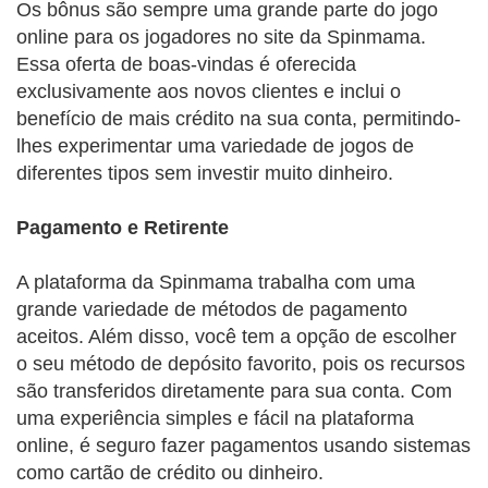
Os bônus são sempre uma grande parte do jogo
online para os jogadores no site da Spinmama.
Essa oferta de boas-vindas é oferecida
exclusivamente aos novos clientes e inclui o
benefício de mais crédito na sua conta, permitindo-
lhes experimentar uma variedade de jogos de
diferentes tipos sem investir muito dinheiro.
Pagamento e Retirente
A plataforma da Spinmama trabalha com uma
grande variedade de métodos de pagamento
aceitos. Além disso, você tem a opção de escolher
o seu método de depósito favorito, pois os recursos
são transferidos diretamente para sua conta. Com
uma experiência simples e fácil na plataforma
online, é seguro fazer pagamentos usando sistemas
como cartão de crédito ou dinheiro.