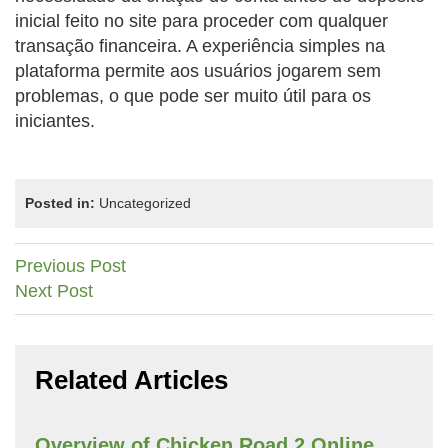
inicial feito no site para proceder com qualquer
transação financeira. A experiência simples na
plataforma permite aos usuários jogarem sem
problemas, o que pode ser muito útil para os
iniciantes.
Posted in:
Uncategorized
Post
Previous Post
Next Post
navigation
Related Articles
Overview of Chicken Road 2 Online