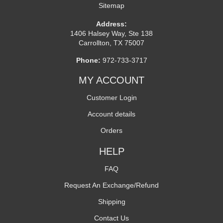
Sitemap
Address:
1406 Halsey Way, Ste 138
Carrollton, TX 75007
Phone:
972-733-3717
MY ACCOUNT
Customer Login
Account details
Orders
HELP
FAQ
Request An Exchange/Refund
Shipping
Contact Us