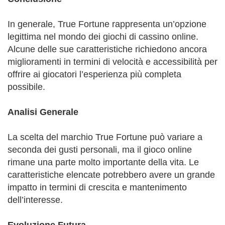
In generale, True Fortune rappresenta un’opzione
legittima nel mondo dei giochi di cassino online.
Alcune delle sue caratteristiche richiedono ancora
miglioramenti in termini di velocità e accessibilità per
offrire ai giocatori l’esperienza più completa
possibile.
Analisi Generale
La scelta del marchio True Fortune può variare a
seconda dei gusti personali, ma il gioco online
rimane una parte molto importante della vita. Le
caratteristiche elencate potrebbero avere un grande
impatto in termini di crescita e mantenimento
dell’interesse.