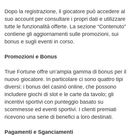
Dopo la registrazione, il giocatore può accedere al
suo account per consultare i propri dati e utilizzare
tutte le funzionalità offerte. La sezione “Contenuto”
contiene gli aggiornamenti sulle promozioni, sui
bonus e sugli eventi in corso.
Promozioni e Bonus
True Fortune offre un’ampia gamma di bonus per il
nuovo giocatore. In particolare ci sono quattro tipi
diversi: i bonus del casinò online, che possono
includere giochi di slot e le carte da tavolo; gli
incentivi sportivi con punteggio basato su
scommesse ed eventi sportivi. I clienti premiati
ricevono una serie di benefici a loro destinati.
Pagamenti e Sganciamenti