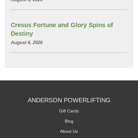
Cresus Fortune and Glory Spins of
Destiny
August 6, 2026
ANDERSON POWERLIFTING
Gift Cards
Blog
About Us