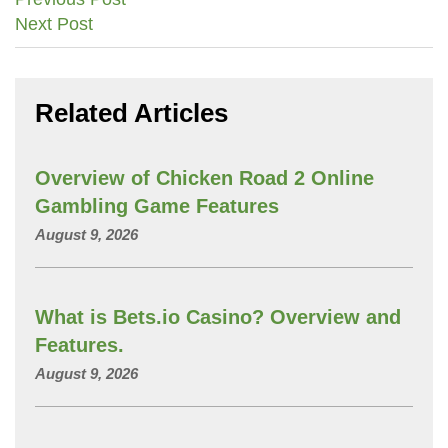
Post
Next Post
navigation
Related Articles
Overview of Chicken Road 2 Online
Gambling Game Features
August 9, 2026
What is Bets.io Casino? Overview and
Features.
August 9, 2026