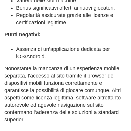
Varietà delle slot machine.
Bonus significativi offerti ai nuovi giocatori.
Regolarità assicurate grazie alle licenze e
certificazioni legittime.
Punti negativi:
Assenza di un’applicazione dedicata per
iOS/Android.
Nonostante la mancanza di un’esperienza mobile
separata, l’accesso al sito tramite il browser dei
dispositivi mobili funziona correttamente e
garantisce la possibilità di giocare comunque. Altri
aspetti come licenza legittima, software altrettanto
autorevole ed agevole navigazione sul sito
confermano l’aderenza delle soluzioni a standard
superiori.