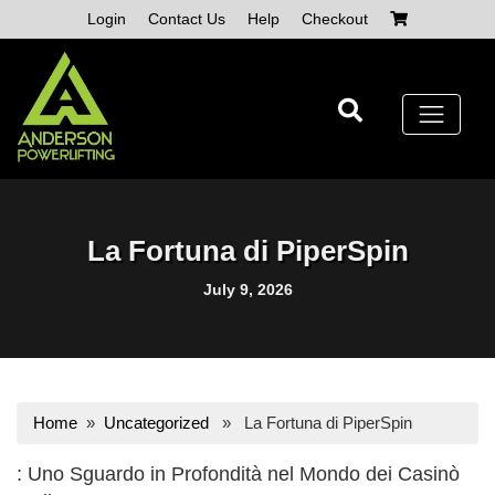
Skip
Login
Contact Us
Help
Checkout
to
content
La Fortuna di PiperSpin
July 9, 2026
Home
»
Uncategorized
» La Fortuna di PiperSpin
: Uno Sguardo in Profondità nel Mondo dei Casinò