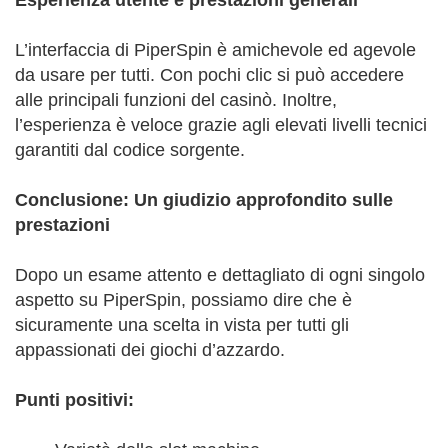
Esperienza utente e prestazioni generali
L’interfaccia di PiperSpin è amichevole ed agevole
da usare per tutti. Con pochi clic si può accedere
alle principali funzioni del casinò. Inoltre,
l’esperienza è veloce grazie agli elevati livelli tecnici
garantiti dal codice sorgente.
Conclusione: Un giudizio approfondito sulle
prestazioni
Dopo un esame attento e dettagliato di ogni singolo
aspetto su PiperSpin, possiamo dire che è
sicuramente una scelta in vista per tutti gli
appassionati dei giochi d’azzardo.
Punti positivi: