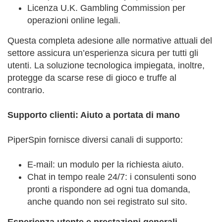
Licenza U.K. Gambling Commission per
operazioni online legali.
Questa completa adesione alle normative attuali del
settore assicura un’esperienza sicura per tutti gli
utenti. La soluzione tecnologica impiegata, inoltre,
protegge da scarse rese di gioco e truffe al
contrario.
Supporto clienti: Aiuto a portata di mano
PiperSpin fornisce diversi canali di supporto:
E-mail: un modulo per la richiesta aiuto.
Chat in tempo reale 24/7: i consulenti sono
pronti a rispondere ad ogni tua domanda,
anche quando non sei registrato sul sito.