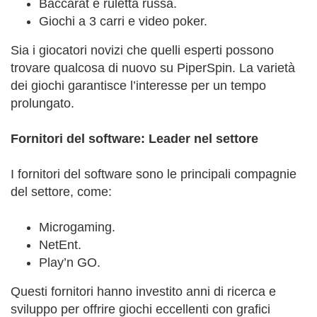
Baccarat e ruletta russa.
Giochi a 3 carri e video poker.
Sia i giocatori novizi che quelli esperti possono
trovare qualcosa di nuovo su PiperSpin. La varietà
dei giochi garantisce l’interesse per un tempo
prolungato.
Fornitori del software: Leader nel settore
I fornitori del software sono le principali compagnie
del settore, come:
Microgaming.
NetEnt.
Play’n GO.
Questi fornitori hanno investito anni di ricerca e
sviluppo per offrire giochi eccellenti con grafici