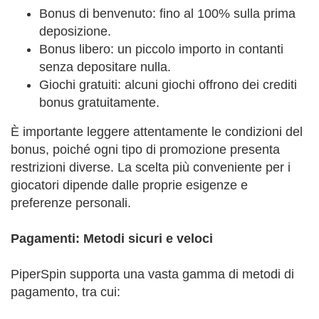
Bonus di benvenuto: fino al 100% sulla prima
deposizione.
Bonus libero: un piccolo importo in contanti
senza depositare nulla.
Giochi gratuiti: alcuni giochi offrono dei crediti
bonus gratuitamente.
È importante leggere attentamente le condizioni del
bonus, poiché ogni tipo di promozione presenta
restrizioni diverse. La scelta più conveniente per i
giocatori dipende dalle proprie esigenze e
preferenze personali.
Pagamenti: Metodi sicuri e veloci
PiperSpin supporta una vasta gamma di metodi di
pagamento, tra cui: