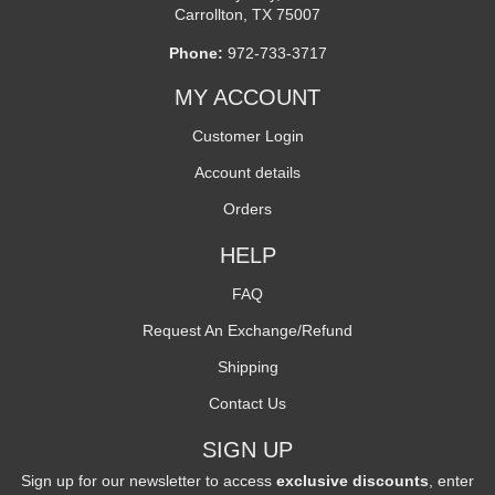
Carrollton, TX 75007
Phone:
972-733-3717
MY ACCOUNT
Customer Login
Account details
Orders
HELP
FAQ
Request An Exchange/Refund
Shipping
Contact Us
SIGN UP
Sign up for our newsletter to access
exclusive discounts
, enter