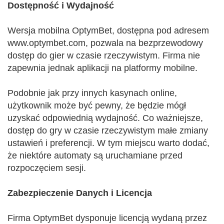
Dostępność i Wydajność
Wersja mobilna OptymBet, dostępna pod adresem
www.optymbet.com, pozwala na bezprzewodowy
dostęp do gier w czasie rzeczywistym. Firma nie
zapewnia jednak aplikacji na platformy mobilne.
Podobnie jak przy innych kasynach online,
użytkownik może być pewny, że będzie mógł
uzyskać odpowiednią wydajność. Co ważniejsze,
dostęp do gry w czasie rzeczywistym małe zmiany
ustawień i preferencji. W tym miejscu warto dodać,
że niektóre automaty są uruchamiane przed
rozpoczęciem sesji.
Zabezpieczenie Danych i Licencja
Firma OptymBet dysponuje licencją wydaną przez