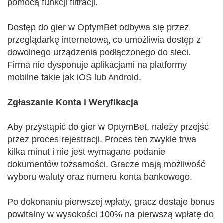
pomocą funkcji filtracji.
Dostęp do gier w OptymBet odbywa się przez
przeglądarkę internetową, co umożliwia dostęp z
dowolnego urządzenia podłączonego do sieci.
Firma nie dysponuje aplikacjami na platformy
mobilne takie jak iOS lub Android.
Zgłaszanie Konta i Weryfikacja
Aby przystąpić do gier w OptymBet, należy przejść
przez proces rejestracji. Proces ten zwykle trwa
kilka minut i nie jest wymagane podanie
dokumentów tożsamości. Gracze mają możliwość
wyboru waluty oraz numeru konta bankowego.
Po dokonaniu pierwszej wpłaty, gracz dostaje bonus
powitalny w wysokości 100% na pierwszą wpłatę do