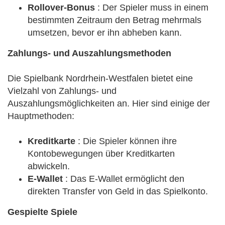
Rollover-Bonus
: Der Spieler muss in einem
bestimmten Zeitraum den Betrag mehrmals
umsetzen, bevor er ihn abheben kann.
Zahlungs- und Auszahlungsmethoden
Die Spielbank Nordrhein-Westfalen bietet eine
Vielzahl von Zahlungs- und
Auszahlungsmöglichkeiten an. Hier sind einige der
Hauptmethoden:
Kreditkarte
: Die Spieler können ihre
Kontobewegungen über Kreditkarten
abwickeln.
E-Wallet
: Das E-Wallet ermöglicht den
direkten Transfer von Geld in das Spielkonto.
Gespielte Spiele