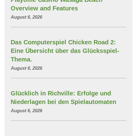
Overview and Features
August 6, 2026
Das Computerspiel Chicken Road 2:
Eine Übersicht über das Glücksspiel-
Thema.
August 6, 2026
Glücklich in Richville: Erfolge und
Niederlagen bei den Spielautomaten
August 6, 2026