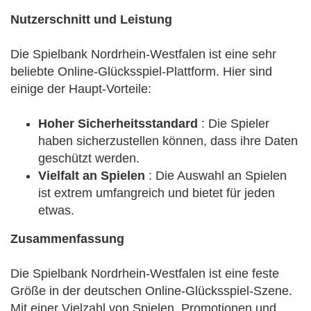
Nutzerschnitt und Leistung
Die Spielbank Nordrhein-Westfalen ist eine sehr
beliebte Online-Glücksspiel-Plattform. Hier sind
einige der Haupt-Vorteile:
Hoher Sicherheitsstandard
: Die Spieler
haben sicherzustellen können, dass ihre Daten
geschützt werden.
Vielfalt an Spielen
: Die Auswahl an Spielen
ist extrem umfangreich und bietet für jeden
etwas.
Zusammenfassung
Die Spielbank Nordrhein-Westfalen ist eine feste
Größe in der deutschen Online-Glücksspiel-Szene.
Mit einer Vielzahl von Spielen, Promotionen und