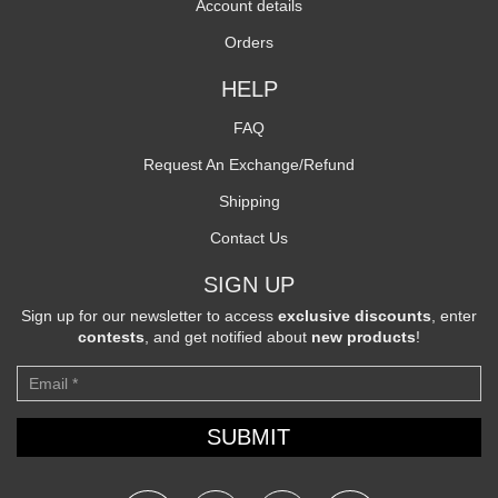
Account details
Orders
HELP
FAQ
Request An Exchange/Refund
Shipping
Contact Us
SIGN UP
Sign up for our newsletter to access
exclusive discounts
, enter
contests
, and get notified about
new products
!
Newsletter
SUBMIT