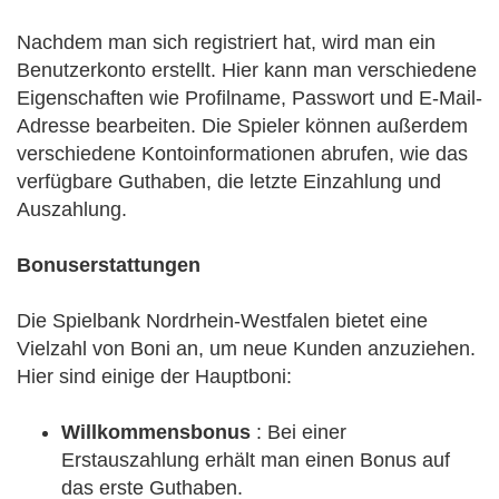
Nachdem man sich registriert hat, wird man ein
Benutzerkonto erstellt. Hier kann man verschiedene
Eigenschaften wie Profilname, Passwort und E-Mail-
Adresse bearbeiten. Die Spieler können außerdem
verschiedene Kontoinformationen abrufen, wie das
verfügbare Guthaben, die letzte Einzahlung und
Auszahlung.
Bonuserstattungen
Die Spielbank Nordrhein-Westfalen bietet eine
Vielzahl von Boni an, um neue Kunden anzuziehen.
Hier sind einige der Hauptboni:
Willkommensbonus
: Bei einer
Erstauszahlung erhält man einen Bonus auf
das erste Guthaben.