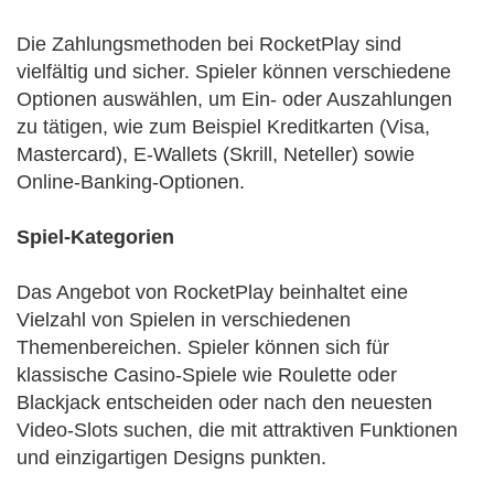
Die Zahlungsmethoden bei RocketPlay sind
vielfältig und sicher. Spieler können verschiedene
Optionen auswählen, um Ein- oder Auszahlungen
zu tätigen, wie zum Beispiel Kreditkarten (Visa,
Mastercard), E-Wallets (Skrill, Neteller) sowie
Online-Banking-Optionen.
Spiel-Kategorien
Das Angebot von RocketPlay beinhaltet eine
Vielzahl von Spielen in verschiedenen
Themenbereichen. Spieler können sich für
klassische Casino-Spiele wie Roulette oder
Blackjack entscheiden oder nach den neuesten
Video-Slots suchen, die mit attraktiven Funktionen
und einzigartigen Designs punkten.