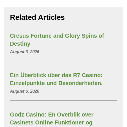
Related Articles
Cresus Fortune and Glory Spins of
Destiny
August 6, 2026
Ein Überblick über das R7 Casino:
Einzelpunkte und Besonderheiten.
August 6, 2026
Godz Casino: En Overblik over
Casinets Online Funktioner og