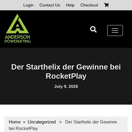
Skip
Login
Contact Us
Help
Checkout
to
content
Der Starthelix der Gewinne bei
RocketPlay
July 9, 2026
Home
»
Uncategorized
» Der Starthelix der Gewinne
bei RocketPlay