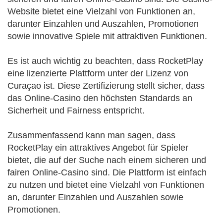
Website bietet eine Vielzahl von Funktionen an,
darunter Einzahlen und Auszahlen, Promotionen
sowie innovative Spiele mit attraktiven Funktionen.
Es ist auch wichtig zu beachten, dass RocketPlay
eine lizenzierte Plattform unter der Lizenz von
Curaçao ist. Diese Zertifizierung stellt sicher, dass
das Online-Casino den höchsten Standards an
Sicherheit und Fairness entspricht.
Zusammenfassend kann man sagen, dass
RocketPlay ein attraktives Angebot für Spieler
bietet, die auf der Suche nach einem sicheren und
fairen Online-Casino sind. Die Plattform ist einfach
zu nutzen und bietet eine Vielzahl von Funktionen
an, darunter Einzahlen und Auszahlen sowie
Promotionen.