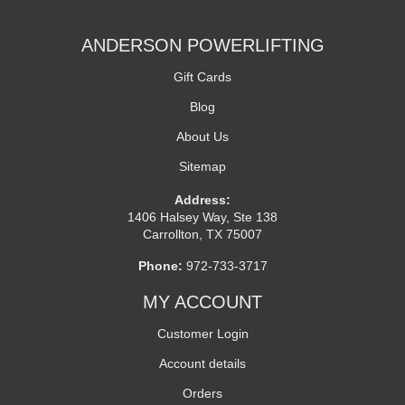
ANDERSON POWERLIFTING
Gift Cards
Blog
About Us
Sitemap
Address:
1406 Halsey Way, Ste 138
Carrollton, TX 75007
Phone:
972-733-3717
MY ACCOUNT
Customer Login
Account details
Orders