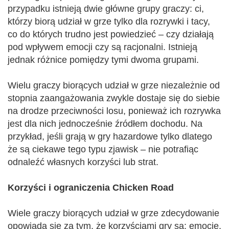
przypadku istnieją dwie główne grupy graczy: ci,
którzy biorą udział w grze tylko dla rozrywki i tacy,
co do których trudno jest powiedzieć – czy działają
pod wpływem emocji czy są racjonalni. Istnieją
jednak różnice pomiędzy tymi dwoma grupami.
Wielu graczy biorących udział w grze niezależnie od
stopnia zaangażowania zwykle dostaje się do siebie
na drodze przeciwności losu, ponieważ ich rozrywka
jest dla nich jednocześnie źródłem dochodu. Na
przykład, jeśli grają w gry hazardowe tylko dlatego
że są ciekawe tego typu zjawisk – nie potrafiąc
odnaleźć własnych korzyści lub strat.
Korzyści i ograniczenia Chicken Road
Wiele graczy biorących udział w grze zdecydowanie
opowiada się za tym, że korzyściami gry są: emocje,