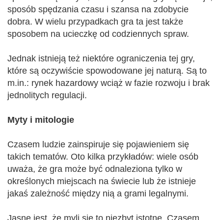
sposób spędzania czasu i szansa na zdobycie
dobra. W wielu przypadkach gra ta jest także
sposobem na ucieczkę od codziennych spraw.
Jednak istnieją też niektóre ograniczenia tej gry,
które są oczywiście spowodowane jej naturą. Są to
m.in.: rynek hazardowy wciąż w fazie rozwoju i brak
jednolitych regulacji.
Myty i mitologie
Czasem ludzie zainspiruje się pojawieniem się
takich tematów. Oto kilka przykładów: wiele osób
uważa, że gra może być odnaleziona tylko w
określonych miejscach na świecie lub że istnieje
jakaś zależność między nią a grami legalnymi.
Jasne jest, że myli się to niezbyt istotne. Czasem