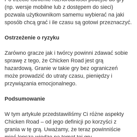
(np. wersje mobilne lub z dostępem do sieci)
pozwala użytkownikom samemu wybierać na jaki
sposób chcą grać i ile czasu są gotowi przeznaczyć.
Ostrzeżenie o ryzyku
Zarówno gracze jak i twórcy powinni zdawać sobie
sprawę z tego, że Chicken Road jest grą
hazardową. Granie w takie gry bez ograniczeń
może prowadzić do utraty czasu, pieniędzy i
przywiązania emocjonalnego.
Podsumowanie
W tym artykule przedstawiliśmy Ci różne aspekty
Chicken Road – od jego definicji po korzyści z
grania w tę grą. Uważamy, że teraz powinniście