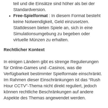
teil und die Einsätze sind höher als bei der
Standardversion.
Free-Spielformat
: In diesem Format besteht
keine Notwendigkeit, Geld einzusetzen.
Stattdessen bieten Spiele an, sich in eine
Simulationsumgebung zu begeben oder
virtuelle Münzen zu erhalten.
Rechtlicher Kontext
In einigen Ländern gibt es strenge Regulierungen
für Online-Games und -Casinos, was die
Verfügbarkeit bestimmter Spielformate einschränkt.
Im Rahmen dieser Einschränkungen ist das “Rush
Hour CCTV”-Thema nicht direkt reguliert, jedoch
können rechtliche Beschränkungen auf andere
Aspekte des Themas angewendet werden.