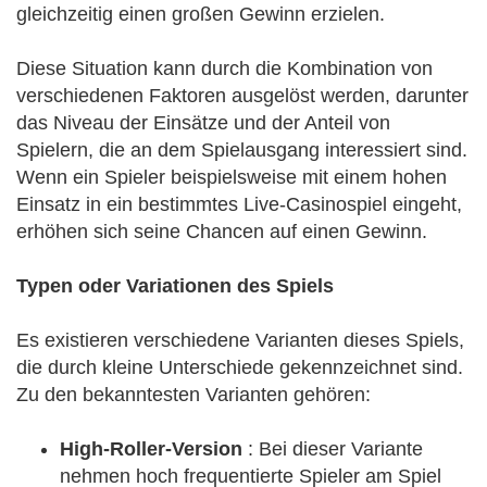
gleichzeitig einen großen Gewinn erzielen.
Diese Situation kann durch die Kombination von
verschiedenen Faktoren ausgelöst werden, darunter
das Niveau der Einsätze und der Anteil von
Spielern, die an dem Spielausgang interessiert sind.
Wenn ein Spieler beispielsweise mit einem hohen
Einsatz in ein bestimmtes Live-Casinospiel eingeht,
erhöhen sich seine Chancen auf einen Gewinn.
Typen oder Variationen des Spiels
Es existieren verschiedene Varianten dieses Spiels,
die durch kleine Unterschiede gekennzeichnet sind.
Zu den bekanntesten Varianten gehören:
High-Roller-Version
: Bei dieser Variante
nehmen hoch frequentierte Spieler am Spiel