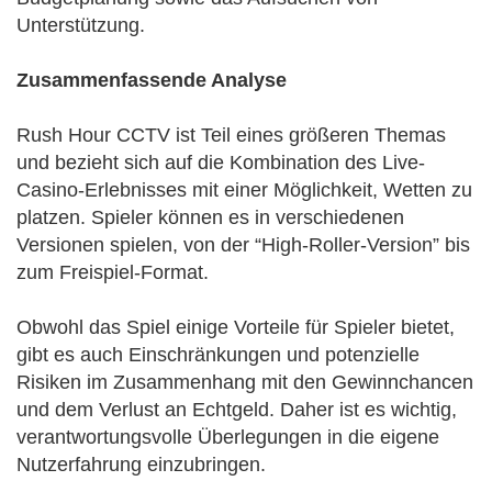
Unterstützung.
Zusammenfassende Analyse
Rush Hour CCTV ist Teil eines größeren Themas
und bezieht sich auf die Kombination des Live-
Casino-Erlebnisses mit einer Möglichkeit, Wetten zu
platzen. Spieler können es in verschiedenen
Versionen spielen, von der “High-Roller-Version” bis
zum Freispiel-Format.
Obwohl das Spiel einige Vorteile für Spieler bietet,
gibt es auch Einschränkungen und potenzielle
Risiken im Zusammenhang mit den Gewinnchancen
und dem Verlust an Echtgeld. Daher ist es wichtig,
verantwortungsvolle Überlegungen in die eigene
Nutzerfahrung einzubringen.