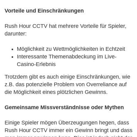
Vorteile und Einschränkungen
Rush Hour CCTV hat mehrere Vorteile für Spieler,
darunter:
Möglichkeit zu Wettmöglichkeiten in Echtzeit
Interessante Themenabdeckung im Live-
Casino-Erlebnis
Trotzdem gibt es auch einige Einschränkungen, wie
z.B. das potenzielle Problem von Overreliance auf
die Möglichkeit eines plötzlichen Gewinns.
Gemeinsame Missverständnisse oder Mythen
Einige Spieler mögen Überzeugungen hegen, dass
Rush Hour CCTV immer ein Gewinn bringt und dass