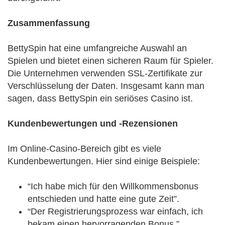
Zusammenfassung
BettySpin hat eine umfangreiche Auswahl an
Spielen und bietet einen sicheren Raum für Spieler.
Die Unternehmen verwenden SSL-Zertifikate zur
Verschlüsselung der Daten. Insgesamt kann man
sagen, dass BettySpin ein seriöses Casino ist.
Kundenbewertungen und -Rezensionen
Im Online-Casino-Bereich gibt es viele
Kundenbewertungen. Hier sind einige Beispiele:
“Ich habe mich für den Willkommensbonus
entschieden und hatte eine gute Zeit”.
“Der Registrierungsprozess war einfach, ich
bekam einen hervorragenden Bonus.”