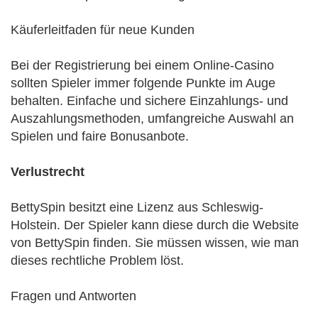
Käuferleitfaden für neue Kunden
Bei der Registrierung bei einem Online-Casino
sollten Spieler immer folgende Punkte im Auge
behalten. Einfache und sichere Einzahlungs- und
Auszahlungsmethoden, umfangreiche Auswahl an
Spielen und faire Bonusanbote.
Verlustrecht
BettySpin besitzt eine Lizenz aus Schleswig-
Holstein. Der Spieler kann diese durch die Website
von BettySpin finden. Sie müssen wissen, wie man
dieses rechtliche Problem löst.
Fragen und Antworten